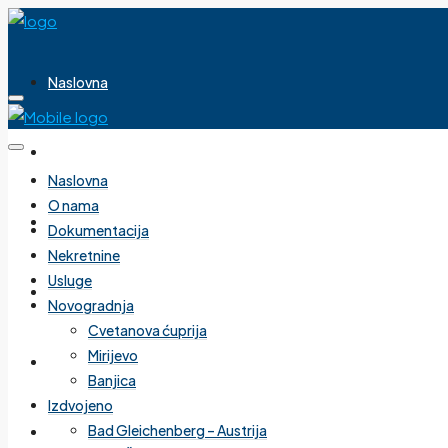
Naslovna
O nama
Naslovna
O nama
Dokumentacija
Dokumentacija
Nekretnine
Usluge
Nekretnine
Novogradnja
Cvetanova ćuprija
Mirijevo
Usluge
Banjica
Izdvojeno
Bad Gleichenberg – Austrija
Novogradnja