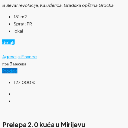
Bulevar revolucije, Kaluđerica, Gradska opština Grocka
131
m2
Sprat:
PR
lokal
detalji
Agencija iFinance
пре 3 месеца
Prodaja
127.000 €
Prelepa 2.0 kuća u Mirijevu