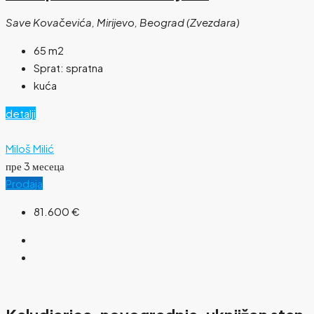
Save Kovačevića, Mirijevo, Beograd (Zvezdara)
65
m2
Sprat:
spratna
kuća
detalji
Miloš Milić
пре 3 месеца
Prodaja
81.600 €