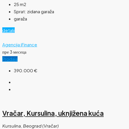
25
m2
Sprat:
zidana garaža
garaža
detalji
Agencija iFinance
пре 3 месеца
Prodaja
390.000 €
Vračar, Kursulina, uknjižena kuća
Kursulina, Beograd (Vračar)