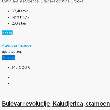
Cetinjska, Kaluđerica, Gradska opština Grocka
37,40
m2
Sprat:
2/3
2.0 stan
detalji
Agencija iFinance
пре 3 месеца
Prodaja
145.000 €
Bulevar revolucije, Kaludjerica, stamben