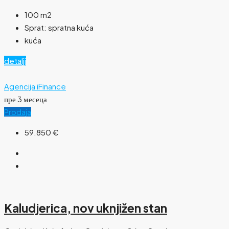
100
m2
Sprat:
spratna kuća
kuća
detalji
Agencija iFinance
пре 3 месеца
Prodaja
59.850 €
Kaludjerica, nov uknjižen stan