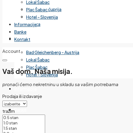
Lokal Šabac
Cvetanova ćuprija
Plac Šabac
Mirijevo
Hotel – Slovenija
Banjica
Informacije
Banke
Izdvojeno
Kontakt
Account
Bad Gleichenberg – Austrija
Lokal Šabac
Plac Šabac
Vaš dom. Naša misija.
Hotel – Slovenija
pronaći ćemo nekretninu u skladu sa vašim potrebama
Informacije
Prodaja ili izdavanje
Banke
tražim
Kontakt