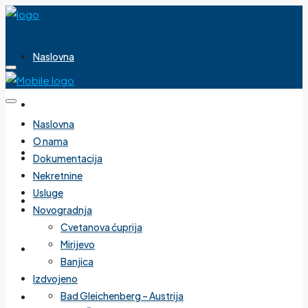
Naslovna
O nama
Naslovna
O nama
Dokumentacija
Dokumentacija
Nekretnine
Usluge
Nekretnine
Novogradnja
Cvetanova ćuprija
Mirijevo
Usluge
Banjica
Izdvojeno
Bad Gleichenberg – Austrija
Novogradnja