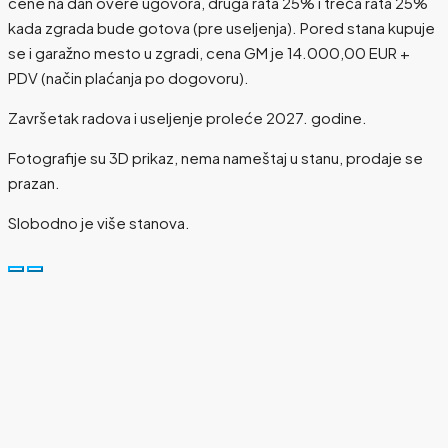
cene na dan overe ugovora, druga rata 25% i treća rata 25%
kada zgrada bude gotova (pre useljenja). Pored stana kupuje
se i garažno mesto u zgradi, cena GM je 14.000,00 EUR +
PDV (način plaćanja po dogovoru).
Završetak radova i useljenje proleće 2027. godine.
Fotografije su 3D prikaz, nema nameštaj u stanu, prodaje se
prazan.
Slobodno je više stanova.