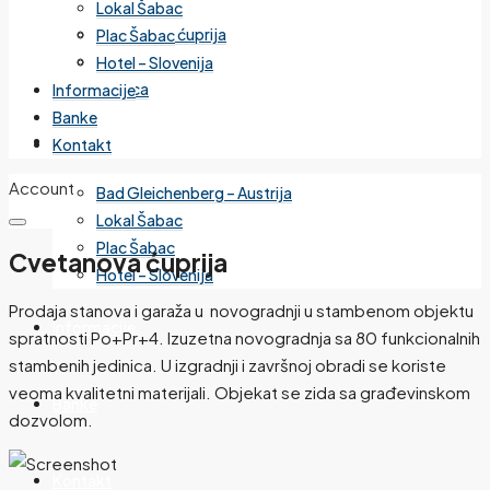
Lokal Šabac
Cvetanova ćuprija
Plac Šabac
Mirijevo
Hotel – Slovenija
Banjica
Informacije
Banke
Izdvojeno
Kontakt
Account
Bad Gleichenberg – Austrija
Lokal Šabac
Plac Šabac
Cvetanova ćuprija
Hotel – Slovenija
Prodaja stanova i garaža u novogradnji u stambenom objektu
Informacije
spratnosti Po+Pr+4. Izuzetna novogradnja sa 80 funkcionalnih
stambenih jedinica. U izgradnji i završnoj obradi se koriste
veoma kvalitetni materijali. Objekat se zida sa građevinskom
Banke
dozvolom.
Kontakt