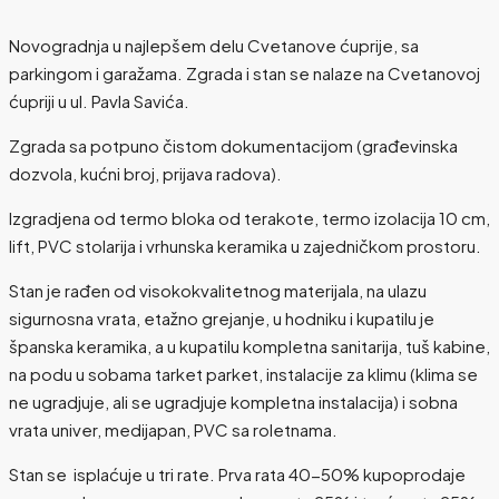
Novogradnja u najlepšem delu Cvetanove ćuprije, sa
parkingom i garažama. Zgrada i stan se nalaze na Cvetanovoj
ćupriji u ul. Pavla Savića.
Zgrada sa potpuno čistom dokumentacijom (građevinska
dozvola, kućni broj, prijava radova).
Izgradjena od termo bloka od terakote, termo izolacija 10 cm,
lift, PVC stolarija i vrhunska keramika u zajedničkom prostoru.
Stan je rađen od visokokvalitetnog materijala, na ulazu
sigurnosna vrata, etažno grejanje, u hodniku i kupatilu je
španska keramika, a u kupatilu kompletna sanitarija, tuš kabine,
na podu u sobama tarket parket, instalacije za klimu (klima se
ne ugradjuje, ali se ugradjuje kompletna instalacija) i sobna
vrata univer, medijapan, PVC sa roletnama.
Stan se isplaćuje u tri rate. Prva rata 40-50% kupoprodaje