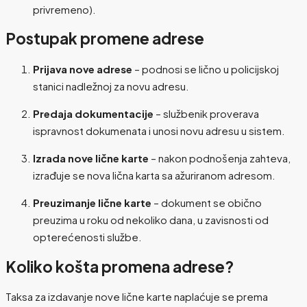
privremeno).
Postupak promene adrese
Prijava nove adrese
– podnosi se lično u policijskoj
stanici nadležnoj za novu adresu.
Predaja dokumentacije
– službenik proverava
ispravnost dokumenata i unosi novu adresu u sistem.
Izrada nove lične karte
– nakon podnošenja zahteva,
izrađuje se nova lična karta sa ažuriranom adresom.
Preuzimanje lične karte
– dokument se obično
preuzima u roku od nekoliko dana, u zavisnosti od
opterećenosti službe.
Koliko košta promena adrese?
Taksa za izdavanje nove lične karte naplaćuje se prema