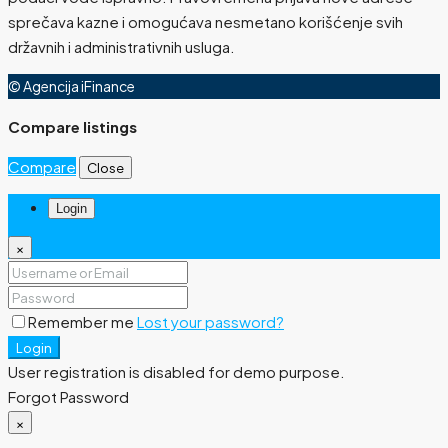
sprečava kazne i omogućava nesmetano korišćenje svih
državnih i administrativnih usluga.
© Agencija iFinance
Compare listings
Compare
Close
Login
×
Remember me
Lost your password?
Login
User registration is disabled for demo purpose.
Forgot Password
×