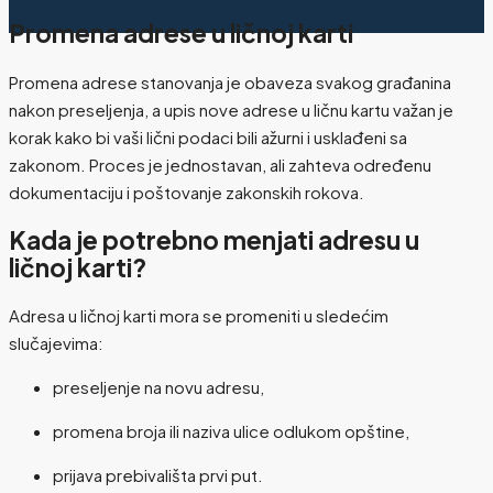
Promena adrese u ličnoj karti
Promena adrese stanovanja je obaveza svakog građanina
nakon preseljenja, a upis nove adrese u ličnu kartu važan je
korak kako bi vaši lični podaci bili ažurni i usklađeni sa
zakonom. Proces je jednostavan, ali zahteva određenu
dokumentaciju i poštovanje zakonskih rokova.
Kada je potrebno menjati adresu u
ličnoj karti?
Adresa u ličnoj karti mora se promeniti u sledećim
slučajevima:
preseljenje na novu adresu,
promena broja ili naziva ulice odlukom opštine,
prijava prebivališta prvi put.