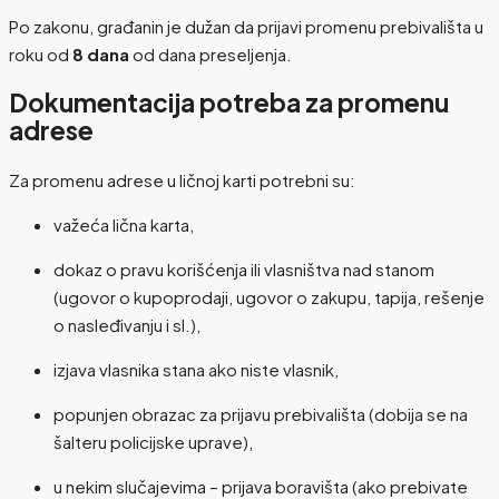
Po zakonu, građanin je dužan da prijavi promenu prebivališta u
roku od
8 dana
od dana preseljenja.
Dokumentacija potreba za promenu
adrese
Za promenu adrese u ličnoj karti potrebni su:
važeća lična karta,
dokaz o pravu korišćenja ili vlasništva nad stanom
(ugovor o kupoprodaji, ugovor o zakupu, tapija, rešenje
o nasleđivanju i sl.),
izjava vlasnika stana ako niste vlasnik,
popunjen obrazac za prijavu prebivališta (dobija se na
šalteru policijske uprave),
u nekim slučajevima – prijava boravišta (ako prebivate