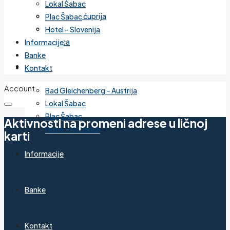
Lokal Šabac
Cvetanova ćuprija
Plac Šabac
Mirijevo
Hotel – Slovenija
Banjica
Informacije
Banke
Izdvojeno
Kontakt
Account
Bad Gleichenberg – Austrija
Lokal Šabac
Plac Šabac
Aktivnosti na promeni adrese u ličnoj
Hotel – Slovenija
karti
Informacije
Banke
Kontakt