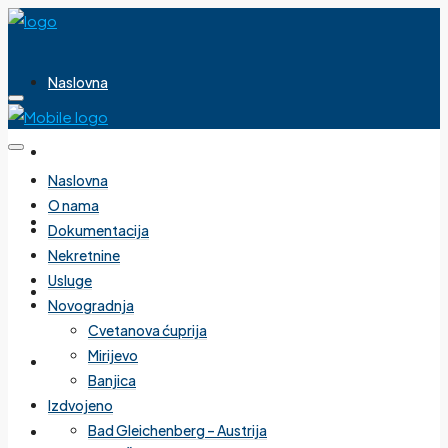
Naslovna
O nama
Naslovna
O nama
Dokumentacija
Dokumentacija
Nekretnine
Usluge
Nekretnine
Novogradnja
Cvetanova ćuprija
Mirijevo
Usluge
Banjica
Izdvojeno
Bad Gleichenberg – Austrija
Novogradnja