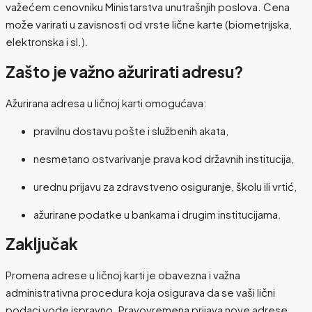
važećem cenovniku Ministarstva unutrašnjih poslova. Cena
može varirati u zavisnosti od vrste lične karte (biometrijska,
elektronska i sl.).
Zašto je važno ažurirati adresu?
Ažurirana adresa u ličnoj karti omogućava:
pravilnu dostavu pošte i službenih akata,
nesmetano ostvarivanje prava kod državnih institucija,
urednu prijavu za zdravstveno osiguranje, školu ili vrtić,
ažurirane podatke u bankama i drugim institucijama.
Zaključak
Promena adrese u ličnoj karti je obavezna i važna
administrativna procedura koja osigurava da se vaši lični
podaci vode ispravno. Pravovremena prijava nove adrese