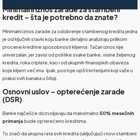
Minimalni iznos zarade za stambeni
kredit – šta je potrebno da znate?
Minimalni iznos zarade za odobrenje stambenog kredita jedna
je od ključnih stavki koju banke detaljno analiziraju prilikom
procene kreditne sposobnosti klijenta. Tačan iznos nije
univerzalan, jer zavisi od politike svake banke, visine željenog
kredita, roka otplate, kao i od ukupnih finansijskih obaveza
koje klijent već ima. Ipak, postoje opšti kriterijumi koji važe u
praksi svih banaka u Srbiji.
Osnovni uslov – opterećenje zarade
(DSR)
Banke najčešće dozvoljavaju da maksimalno
50% mesečnih
primanja
bude opterećeno kreditima.
To znači da ukupna rata svih kredita (uključujući i novi stambeni