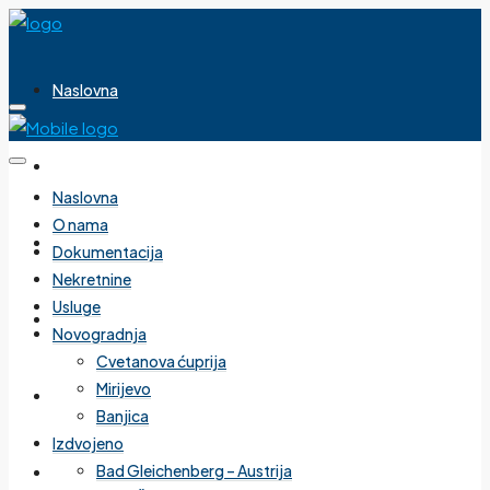
Naslovna
O nama
Naslovna
O nama
Dokumentacija
Dokumentacija
Nekretnine
Usluge
Nekretnine
Novogradnja
Cvetanova ćuprija
Mirijevo
Usluge
Banjica
Izdvojeno
Bad Gleichenberg – Austrija
Novogradnja