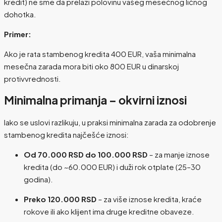
kredit) ne sme da prelazi polovinu vašeg mesečnog ličnog
dohotka.
Primer:
Ako je rata stambenog kredita 400 EUR, vaša minimalna
mesečna zarada mora biti oko 800 EUR u dinarskoj
protivvrednosti.
Minimalna primanja – okvirni iznosi
Iako se uslovi razlikuju, u praksi minimalna zarada za odobrenje
stambenog kredita najčešće iznosi:
Od 70.000 RSD do 100.000 RSD
– za manje iznose
kredita (do ~60.000 EUR) i duži rok otplate (25–30
godina).
Preko 120.000 RSD
– za više iznose kredita, kraće
rokove ili ako klijent ima druge kreditne obaveze.