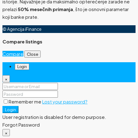
istorije. Najvažnije je da maksimalno opterećenje zarade ne
prelazi
50% mesečnih primanja
, što je osnovni parametar
koji banke prate.
© Agencija iFinance
Compare listings
Compare
Close
Login
×
Remember me
Lost your password?
Login
User registration is disabled for demo purpose.
Forgot Password
×