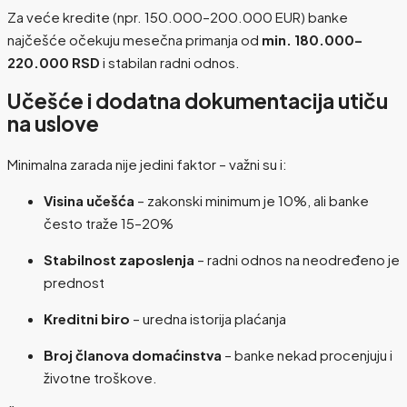
Za veće kredite (npr. 150.000–200.000 EUR) banke
najčešće očekuju mesečna primanja od
min. 180.000–
220.000 RSD
i stabilan radni odnos.
Učešće i dodatna dokumentacija utiču
na uslove
Minimalna zarada nije jedini faktor – važni su i:
Visina učešća
– zakonski minimum je 10%, ali banke
često traže 15–20%
Stabilnost zaposlenja
– radni odnos na neodređeno je
prednost
Kreditni biro
– uredna istorija plaćanja
Broj članova domaćinstva
– banke nekad procenjuju i
životne troškove.