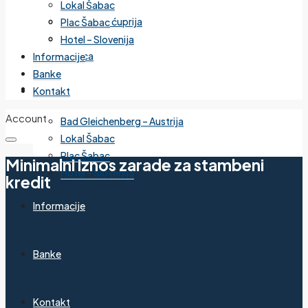
Lokal Šabac
Cvetanova ćuprija
Plac Šabac
Mirijevo
Hotel – Slovenija
Banjica
Informacije
Banke
Izdvojeno
Kontakt
Account
Bad Gleichenberg – Austrija
Lokal Šabac
Plac Šabac
Minimalni iznos zarade za stambeni
Hotel – Slovenija
kredit
Informacije
Banke
Kontakt