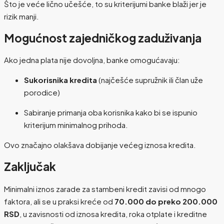
Što je veće lično učešće, to su kriterijumi banke blaži jer je
rizik manji.
Mogućnost zajedničkog zaduživanja
Ako jedna plata nije dovoljna, banke omogućavaju:
Sukorisnika kredita
(najčešće supružnik ili član uže
porodice)
Sabiranje primanja oba korisnika kako bi se ispunio
kriterijum minimalnog prihoda.
Ovo značajno olakšava dobijanje većeg iznosa kredita.
Zaključak
Minimalni iznos zarade za stambeni kredit zavisi od mnogo
faktora, ali se u praksi kreće od
70.000 do preko 200.000
RSD
, u zavisnosti od iznosa kredita, roka otplate i kreditne