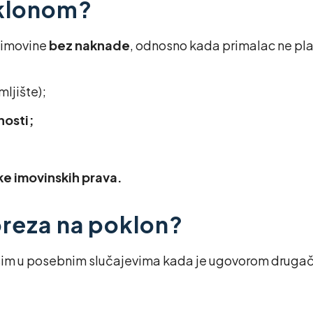
oklonom?
 imovine
bez naknade
, odnosno kada primalac ne pla
mljište);
nosti;
ke imovinskih prava.
oreza na poklon?
sim u posebnim slučajevima kada je ugovorom druga