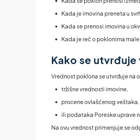
Kada se poklon prenosi izme
Kada je imovina preneta u svr
Kada se prenosi imovina u okv
Kada je reč o poklonima male 
Kako se utvrđuje
Vrednost poklona se utvrđuje na 
tržišne vrednosti imovine,
procene ovlašćenog veštaka,
ili podataka Poreske uprave n
Na ovu vrednost primenjuje se o