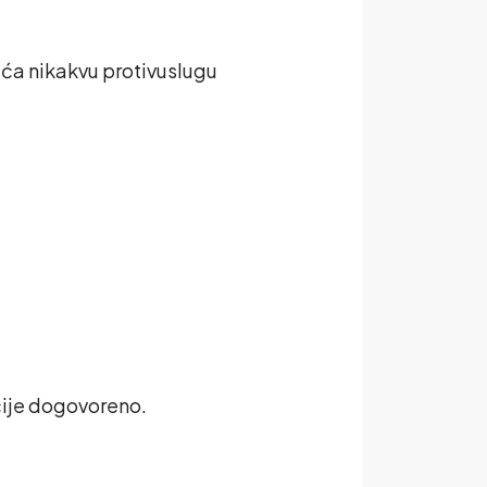
ća nikakvu protivuslugu
čije dogovoreno.