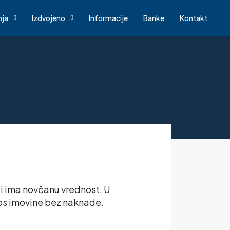
nja
Izdvojeno
Informacije
Banke
Kontakt
ji ima novčanu vrednost. U
nos imovine bez naknade.