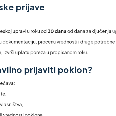
ke prijave
eskoj upravi u roku od
30 dana
od dana zaključenja u
čnu dokumentaciju, procenu vrednosti i druge potrebn
 izvrši uplatu poreza u propisanom roku.
vilno prijaviti poklon?
rečava:
te,
vlasništva,
li vrednosti poklona.