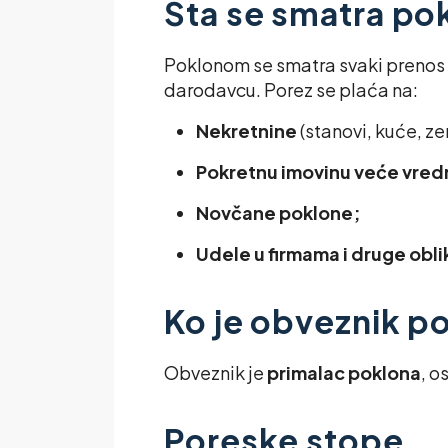
Šta se smatra p
Poklonom se smatra svaki prenos
darodavcu. Porez se plaća na:
Nekretnine
(stanovi, kuće, ze
Pokretnu imovinu veće vred
Novčane poklone;
Udele u firmama i druge obli
Ko je obveznik p
Obveznik je
primalac poklona
, o
Poreske stope