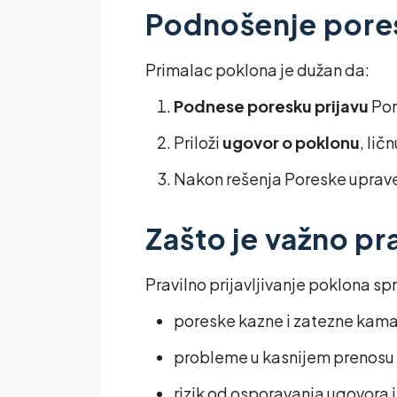
Podnošenje pores
Primalac poklona je dužan da:
Podnese poresku prijavu
Por
Priloži
ugovor o poklonu
, li
Nakon rešenja Poreske uprave,
Zašto je važno pra
Pravilno prijavljivanje poklona sp
poreske kazne i zatezne kama
probleme u kasnijem prenosu 
rizik od osporavanja ugovora i