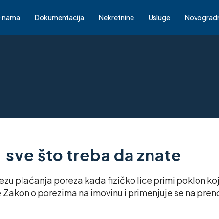
 nama
Dokumentacija
Nekretnine
Usluge
Novograd
 sve što treba da znate
zu plaćanja poreza kada fizičko lice primi poklon ko
je Zakon o porezima na imovinu i primenjuje se na pre