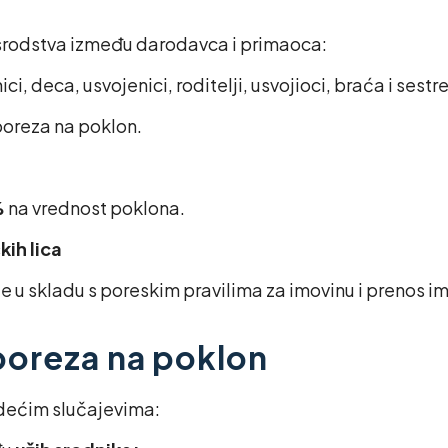
srodstva između darodavca i primaoca:
ci, deca, usvojenici, roditelji, usvojioci, braća i sestre
oreza na poklon.
%
na vrednost poklona.
kih lica
 u skladu s poreskim pravilima za imovinu i prenos i
poreza na poklon
dećim slučajevima: