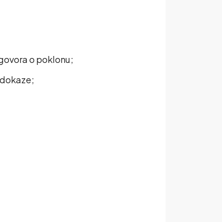
govora o poklonu;
e dokaze;