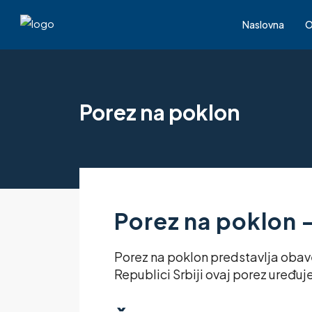
Naslovna
O
Porez na poklon
Porez na poklon -
Porez na poklon predstavlja obave
Republici Srbiji ovaj porez uređu