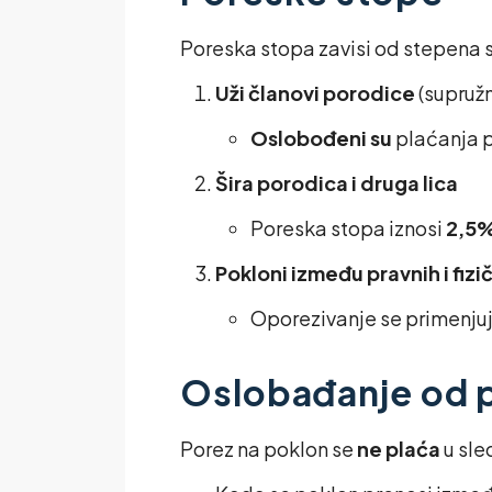
Poreska stopa zavisi od stepena 
Uži članovi porodice
(supružni
Oslobođeni su
plaćanja p
Šira porodica i druga lica
Poreska stopa iznosi
2,5
Pokloni između pravnih i fizič
Oporezivanje se primenjuje
Oslobađanje od 
Porez na poklon se
ne plaća
u sle