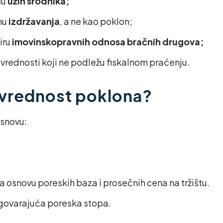
đu
užih srodnika;
hu
izdržavanja
, a ne kao poklon;
iru
imovinskopravnih odnosa bračnih drugova;
vrednosti koji ne podležu fiskalnom praćenju.
 vrednost poklona?
osnovu:
a osnovu poreskih baza i prosečnih cena na tržištu.
dgovarajuća poreska stopa.