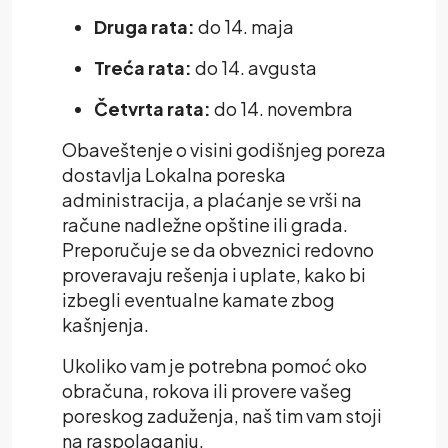
Druga rata:
do 14. maja
Treća rata:
do 14. avgusta
Četvrta rata:
do 14. novembra
Obaveštenje o visini godišnjeg poreza
dostavlja Lokalna poreska
administracija, a plaćanje se vrši na
račune nadležne opštine ili grada.
Preporučuje se da obveznici redovno
proveravaju rešenja i uplate, kako bi
izbegli eventualne kamate zbog
kašnjenja.
Ukoliko vam je potrebna pomoć oko
obračuna, rokova ili provere vašeg
poreskog zaduženja, naš tim vam stoji
na raspolaganju.