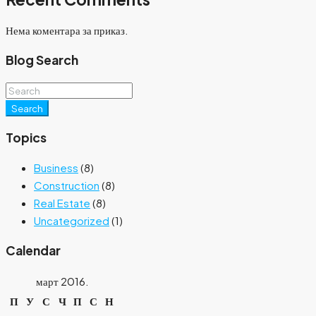
Нема коментара за приказ.
Blog Search
Search
Topics
Business
(8)
Construction
(8)
Real Estate
(8)
Uncategorized
(1)
Calendar
март 2016.
П
У
С
Ч
П
С
Н