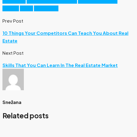
Apartment
Business Development
House for families
Houzez
Luxury
Real Estate
Prev Post
10 Things Your Competitors Can Teach You About Real
Estate
Next Post
Skills That You Can Learn In The Real Estate Market
Snežana
Related posts