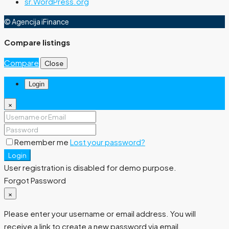
sr.WordPress.org
© Agencija iFinance
Compare listings
Compare
Close
Login
×
Remember me
Lost your password?
Login
User registration is disabled for demo purpose.
Forgot Password
×
Please enter your username or email address. You will
receive a link to create a new password via email.