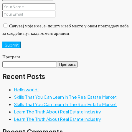
Сачувај моје име, е-пошту и веб место у овом прегледачу веба
за следећи пут када коментаришем.
Submit
Претрага
Претрага
Recent Posts
Hello world!
Skills That You Can Learn In The Real Estate Market
Skills That You Can Learn In The Real Estate Market
Learn The Truth About Real Estate Industry
Learn The Truth About Real Estate Industry
Recent Comments