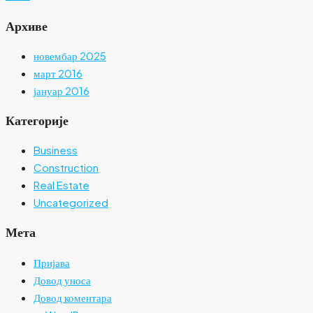
Архиве
новембар 2025
март 2016
јануар 2016
Категорије
Business
Construction
Real Estate
Uncategorized
Мета
Пријава
Довод уноса
Довод коментара