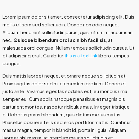
Lorem ipsum dolor sit amet, consectetur adipiscing elit. Duis
mollis et sem sed sollicitudin. Donec non odio neque.
Aliquam hendrerit sollicitudin purus, quis rutrum mi accumsan
nec.
Quisque bibendum orci ac nibh facilisis
, at
malesuada orci congue. Nullam tempus sollicitudin cursus. Ut
et adipiscing erat. Curabitur
this is a text link
libero tempus
congue.
Duis mattis laoreet neque, et ornare neque sollicitudin at.
Proin sagittis dolor sed mi elementum pretium. Donec et
justo ante. Vivamus egestas sodales est, eu rhoncus urna
semper eu. Cum sociis natoque penatibus et magnis dis
parturient montes, nascetur ridiculus mus. Integer tristique
elit lobortis purus bibendum, quis dictum metus mattis.
Phasellus posuere felis sed eros porttitor mattis. Curabitur
massa magna, tempor in blandit id, porta in ligula. Aliquam
laoreet nisl massa, at interdum mauris sollicitudin et.