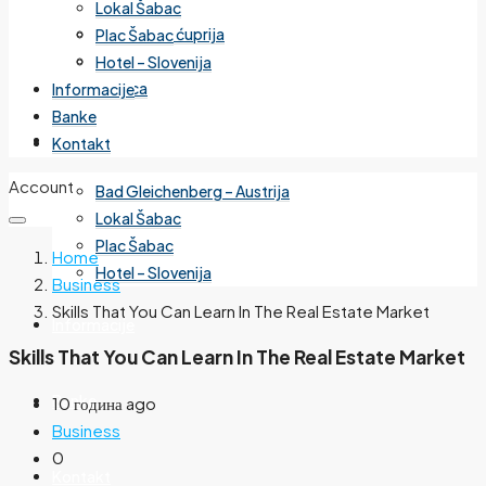
Lokal Šabac
Cvetanova ćuprija
Plac Šabac
Mirijevo
Hotel – Slovenija
Banjica
Informacije
Banke
Izdvojeno
Kontakt
Account
Bad Gleichenberg – Austrija
Lokal Šabac
Plac Šabac
Home
Hotel – Slovenija
Business
Skills That You Can Learn In The Real Estate Market
Informacije
Skills That You Can Learn In The Real Estate Market
Banke
10 година ago
Business
0
Kontakt