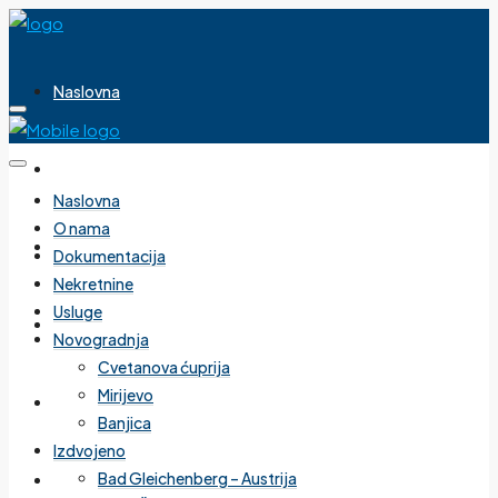
Naslovna
O nama
Naslovna
O nama
Dokumentacija
Dokumentacija
Nekretnine
Usluge
Nekretnine
Novogradnja
Cvetanova ćuprija
Mirijevo
Usluge
Banjica
Izdvojeno
Bad Gleichenberg – Austrija
Novogradnja