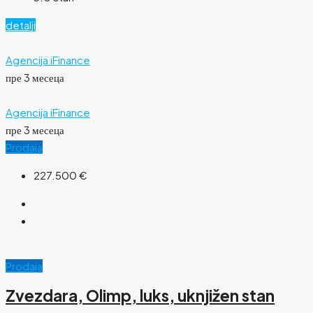
detalji
Agencija iFinance
пре 3 месеца
Agencija iFinance
пре 3 месеца
Prodaja
227.500 €
Prodaja
Zvezdara, Olimp, luks, uknjižen stan