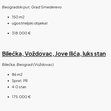
Beogradski put, Grad Smederevo
150
m2
ugostiteljski objekat
318.000 €
Bilećka, Voždovac, Jove Ilića, luks stan
Bilećka, Beograd (Voždovac)
86
m2
Sprat:
PR
4.0 stan
175.000 €