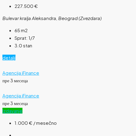
227.500 €
Bulevar kralja Aleksandra, Beograd (Zvezdara)
65
m2
Sprat:
1/7
3.0 stan
detalji
Agencija iFinance
пре 3 месеца
Agencija iFinance
пре 3 месеца
Izdavanje
1.000 €
/ mesečno