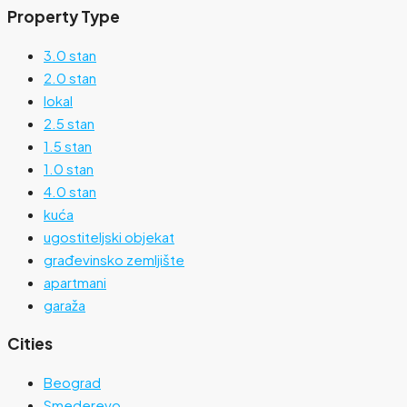
Property Type
3.0 stan
2.0 stan
lokal
2.5 stan
1.5 stan
1.0 stan
4.0 stan
kuća
ugostiteljski objekat
građevinsko zemljište
apartmani
garaža
Cities
Beograd
Smederevo