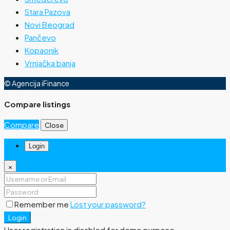
Stara Pazova
Novi Beograd
Pančevo
Kopaonik
Vrnjačka banja
© Agencija iFinance
Compare listings
Compare
Close
Login
×
Remember me
Lost your password?
Login
User registration is disabled for demo purpose.