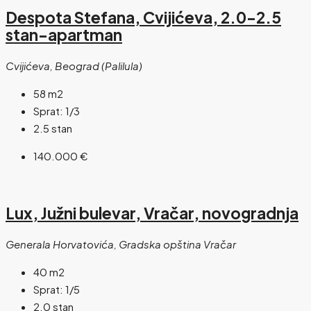
Despota Stefana, Cvijićeva, 2.0-2.5
stan-apartman
Cvijićeva, Beograd (Palilula)
58
m2
Sprat:
1/3
2.5 stan
140.000 €
Lux, Južni bulevar, Vračar, novogradnja
Generala Horvatovića, Gradska opština Vračar
40
m2
Sprat:
1/5
2.0 stan