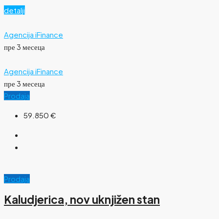
detalji
Agencija iFinance
пре 3 месеца
Agencija iFinance
пре 3 месеца
Prodaja
59.850 €
Prodaja
Kaludjerica, nov uknjižen stan