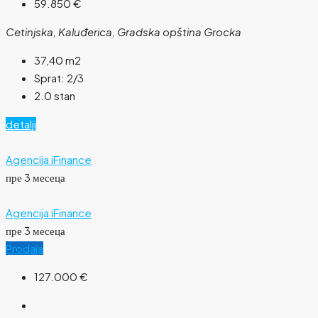
59.850 €
Cetinjska, Kaluđerica, Gradska opština Grocka
37,40
m2
Sprat:
2/3
2.0 stan
detalji
Agencija iFinance
пре 3 месеца
Agencija iFinance
пре 3 месеца
Prodaja
127.000 €