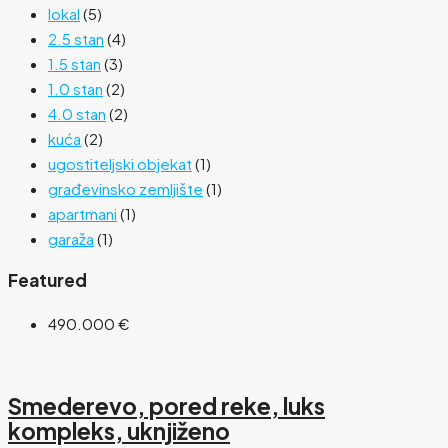
lokal
(5)
2.5 stan
(4)
1.5 stan
(3)
1.0 stan
(2)
4.0 stan
(2)
kuća
(2)
ugostiteljski objekat
(1)
građevinsko zemljište
(1)
apartmani
(1)
garaža
(1)
Featured
490.000 €
Smederevo, pored reke, luks
kompleks, uknjiženo