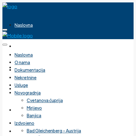
Naslovna
O nama
Naslovna
O nama
Dokumentacija
Dokumentacija
Nekretnine
Usluge
Nekretnine
Novogradnja
Cvetanova ćuprija
Mirijevo
Usluge
Banjica
Izdvojeno
Bad Gleichenberg – Austrija
Novogradnja