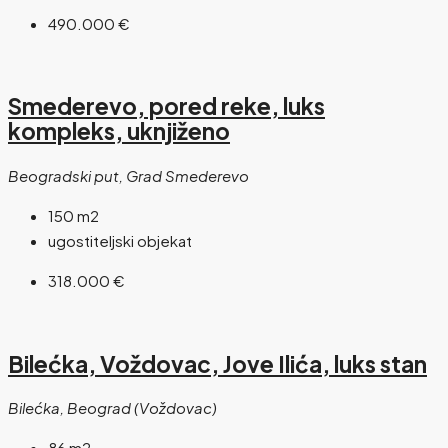
490.000 €
Smederevo, pored reke, luks
kompleks, uknjiženo
Beogradski put, Grad Smederevo
150
m2
ugostiteljski objekat
318.000 €
Bilećka, Voždovac, Jove Ilića, luks stan
Bilećka, Beograd (Voždovac)
86
m2