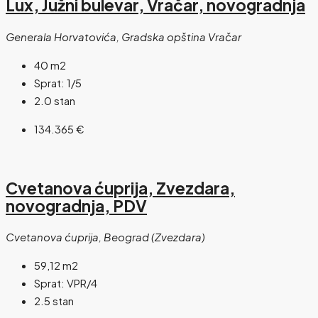
Lux, Južni bulevar, Vračar, novogradnja
Generala Horvatovića, Gradska opština Vračar
40
m2
Sprat:
1/5
2.0 stan
134.365 €
Cvetanova ćuprija, Zvezdara,
novogradnja, PDV
Cvetanova ćuprija, Beograd (Zvezdara)
59,12
m2
Sprat:
VPR/4
2.5 stan