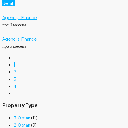
detalji
Agencija iFinance
пре 3 месеца
Agencija iFinance
пре 3 месеца
1
2
3
4
Property Type
3.0 stan
(11)
2.0 stan
(9)