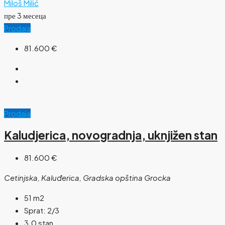
Miloš Milić
пре 3 месеца
Prodaja
81.600 €
Prodaja
Kaludjerica, novogradnja, uknjižen stan
81.600 €
Cetinjska, Kaluđerica, Gradska opština Grocka
51
m2
Sprat:
2/3
3.0 stan