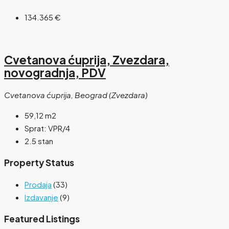
134.365 €
Cvetanova ćuprija, Zvezdara,
novogradnja, PDV
Cvetanova ćuprija, Beograd (Zvezdara)
59,12
m2
Sprat:
VPR/4
2.5 stan
Property Status
Prodaja
(33)
Izdavanje
(9)
Featured Listings