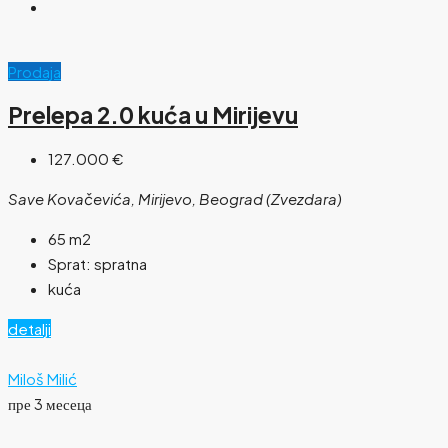
Prodaja
Prelepa 2.0 kuća u Mirijevu
127.000 €
Save Kovačevića, Mirijevo, Beograd (Zvezdara)
65
m2
Sprat:
spratna
kuća
detalji
Miloš Milić
пре 3 месеца