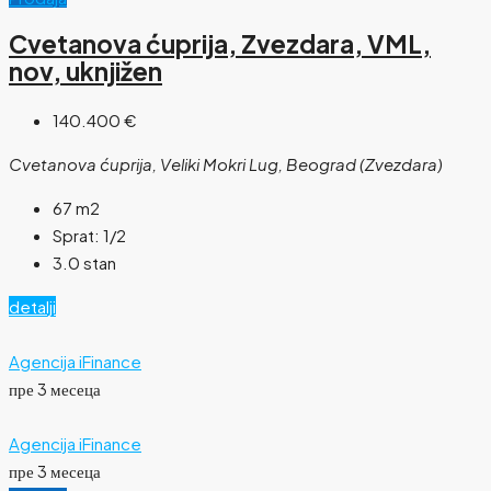
Cvetanova ćuprija, Zvezdara, VML,
nov, uknjižen
140.400 €
Cvetanova ćuprija, Veliki Mokri Lug, Beograd (Zvezdara)
67
m2
Sprat:
1/2
3.0 stan
detalji
Agencija iFinance
пре 3 месеца
Agencija iFinance
пре 3 месеца