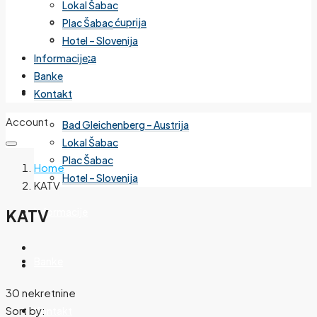
Lokal Šabac
Cvetanova ćuprija
Plac Šabac
Mirijevo
Hotel – Slovenija
Banjica
Informacije
Banke
Izdvojeno
Kontakt
Account
Bad Gleichenberg – Austrija
Lokal Šabac
Plac Šabac
Home
Hotel – Slovenija
KATV
Informacije
KATV
Banke
30 nekretnine
Sort by:
Kontakt