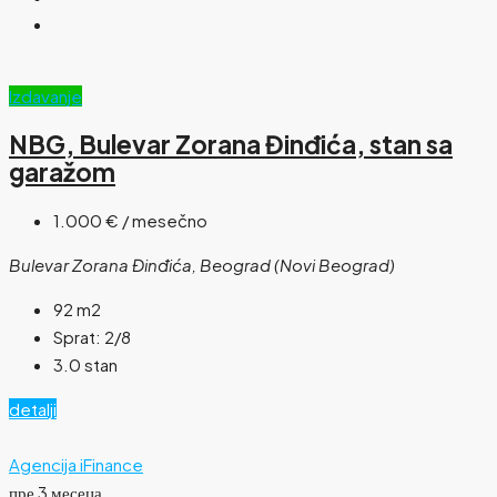
Izdavanje
NBG, Bulevar Zorana Đinđića, stan sa
garažom
1.000 €
/ mesečno
Bulevar Zorana Đinđića, Beograd (Novi Beograd)
92
m2
Sprat:
2/8
3.0 stan
detalji
Agencija iFinance
пре 3 месеца