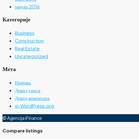
јануар 2016
Категорије
Business
Construction
Real Estate
Uncategorized
Мета
Пријава
Довод уноса
Довод коментара
sr.WordPress.org
© Agencija iFinance
Compare listings