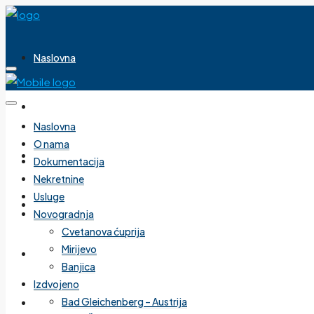
Naslovna
O nama
Naslovna
O nama
Dokumentacija
Dokumentacija
Nekretnine
Usluge
Nekretnine
Novogradnja
Cvetanova ćuprija
Mirijevo
Usluge
Banjica
Izdvojeno
Bad Gleichenberg – Austrija
Novogradnja