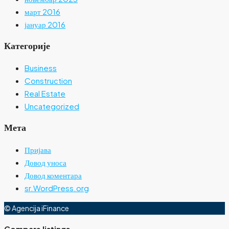
март 2016
јануар 2016
Категорије
Business
Construction
Real Estate
Uncategorized
Мета
Пријава
Довод уноса
Довод коментара
sr.WordPress.org
© Agencija iFinance
Compare listings