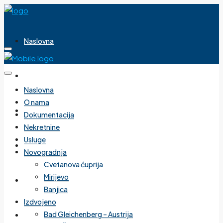
Naslovna
O nama
Naslovna
O nama
Dokumentacija
Dokumentacija
Nekretnine
Usluge
Nekretnine
Novogradnja
Cvetanova ćuprija
Mirijevo
Usluge
Banjica
Izdvojeno
Bad Gleichenberg – Austrija
Novogradnja