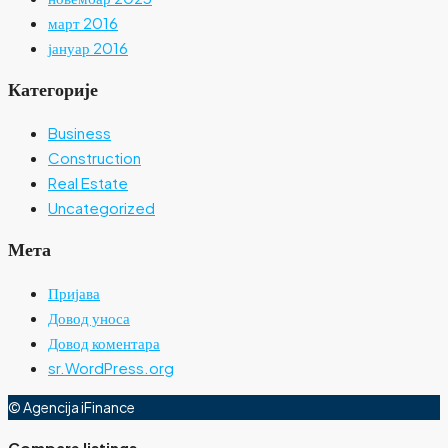
март 2016
јануар 2016
Категорије
Business
Construction
Real Estate
Uncategorized
Мета
Пријава
Довод уноса
Довод коментара
sr.WordPress.org
© Agencija iFinance
Compare listings