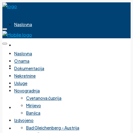
Naslovna
O nama
Naslovna
O nama
Dokumentacija
Dokumentacija
Nekretnine
Usluge
Nekretnine
Novogradnja
Cvetanova ćuprija
Mirijevo
Usluge
Banjica
Izdvojeno
Bad Gleichenberg – Austrija
Novogradnja