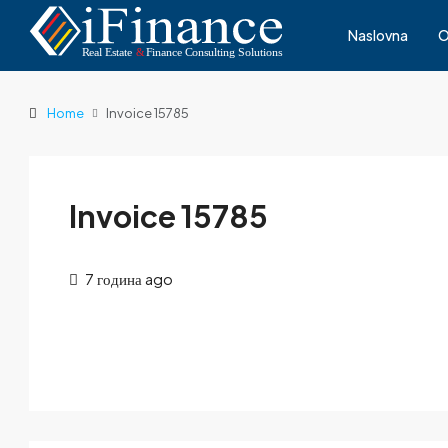
Naslovna
O
Home
Invoice 15785
Invoice 15785
7 година ago