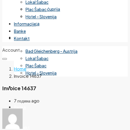
Lokal Šabac
Cvetanova ćuprija
Plac Šabac
Mirijevo
Hotel – Slovenija
Banjica
Informacije
Banke
Izdvojeno
Kontakt
Account
Bad Gleichenberg – Austrija
Lokal Šabac
Plac Šabac
Home
Hotel – Slovenija
Invoice 14637
Informacije
Invoice 14637
7 година ago
Banke
Kontakt