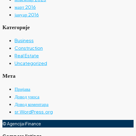
март 2016
јануар 2016
Категорије
Business
Construction
Real Estate
Uncategorized
Мета
Пријава
Довод уноса
Довод коментара
sr.WordPress.org
© Agencija iFinance
Compare listings