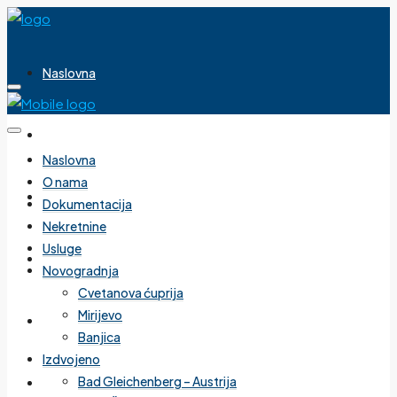
Naslovna
O nama
Naslovna
O nama
Dokumentacija
Dokumentacija
Nekretnine
Usluge
Nekretnine
Novogradnja
Cvetanova ćuprija
Mirijevo
Usluge
Banjica
Izdvojeno
Bad Gleichenberg – Austrija
Novogradnja