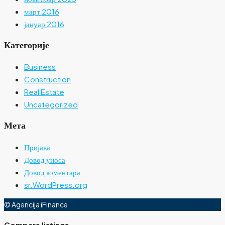
март 2016
јануар 2016
Категорије
Business
Construction
Real Estate
Uncategorized
Мета
Пријава
Довод уноса
Довод коментара
sr.WordPress.org
© Agencija iFinance
Compare listings