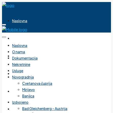
Naslovna
O nama
Naslovna
O nama
Dokumentacija
Dokumentacija
Nekretnine
Usluge
Nekretnine
Novogradnja
Cvetanova ćuprija
Mirijevo
Usluge
Banjica
Izdvojeno
Bad Gleichenberg – Austrija
Novogradnja