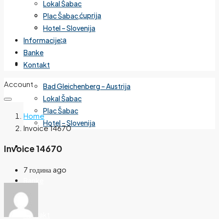
Lokal Šabac
Cvetanova ćuprija
Plac Šabac
Mirijevo
Hotel – Slovenija
Banjica
Informacije
Banke
Izdvojeno
Kontakt
Account
Bad Gleichenberg – Austrija
Lokal Šabac
Plac Šabac
Home
Hotel – Slovenija
Invoice 14670
Informacije
Invoice 14670
7 година ago
Banke
Kontakt