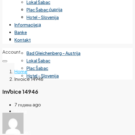
Lokal Šabac
Cvetanova ćuprija
Plac Šabac
Mirijevo
Hotel – Slovenija
Banjica
Informacije
Banke
Izdvojeno
Kontakt
Account
Bad Gleichenberg – Austrija
Lokal Šabac
Plac Šabac
Home
Hotel – Slovenija
Invoice 14946
Informacije
Invoice 14946
7 година ago
Banke
Kontakt