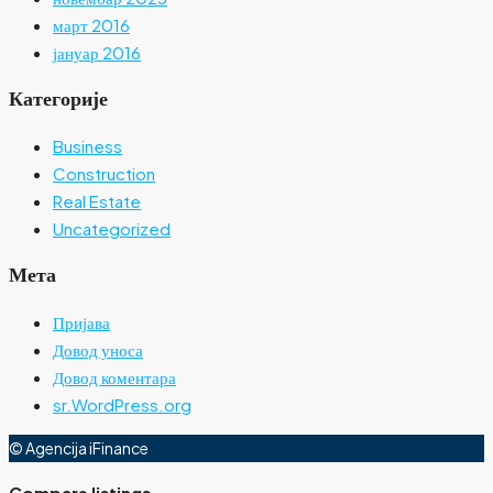
март 2016
јануар 2016
Категорије
Business
Construction
Real Estate
Uncategorized
Мета
Пријава
Довод уноса
Довод коментара
sr.WordPress.org
© Agencija iFinance
Compare listings