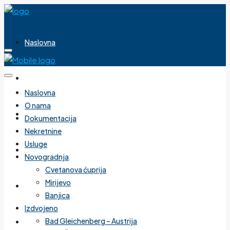
Naslovna
O nama
Naslovna
O nama
Dokumentacija
Dokumentacija
Nekretnine
Usluge
Nekretnine
Novogradnja
Cvetanova ćuprija
Mirijevo
Usluge
Banjica
Izdvojeno
Bad Gleichenberg – Austrija
Novogradnja