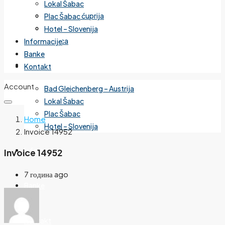
Lokal Šabac
Cvetanova ćuprija
Plac Šabac
Mirijevo
Hotel – Slovenija
Banjica
Informacije
Banke
Izdvojeno
Kontakt
Account
Bad Gleichenberg – Austrija
Lokal Šabac
Plac Šabac
Home
Hotel – Slovenija
Invoice 14952
Informacije
Invoice 14952
7 година ago
Banke
Kontakt