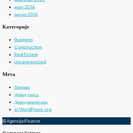
март 2016
јануар 2016
Категорије
Business
Construction
Real Estate
Uncategorized
Мета
Пријава
Довод уноса
Довод коментара
sr.WordPress.org
© Agencija iFinance
Compare listings