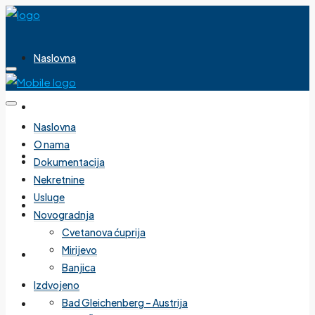
Naslovna
O nama
Naslovna
O nama
Dokumentacija
Dokumentacija
Nekretnine
Usluge
Nekretnine
Novogradnja
Cvetanova ćuprija
Mirijevo
Usluge
Banjica
Izdvojeno
Bad Gleichenberg – Austrija
Novogradnja