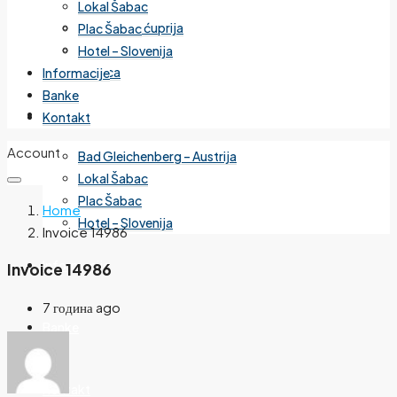
Lokal Šabac
Cvetanova ćuprija
Plac Šabac
Mirijevo
Hotel – Slovenija
Banjica
Informacije
Banke
Izdvojeno
Kontakt
Account
Bad Gleichenberg – Austrija
Lokal Šabac
Plac Šabac
Home
Hotel – Slovenija
Invoice 14986
Informacije
Invoice 14986
7 година ago
Banke
Kontakt