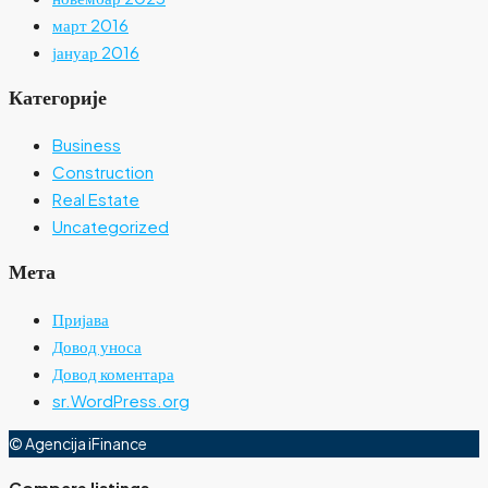
март 2016
јануар 2016
Категорије
Business
Construction
Real Estate
Uncategorized
Мета
Пријава
Довод уноса
Довод коментара
sr.WordPress.org
© Agencija iFinance
Compare listings