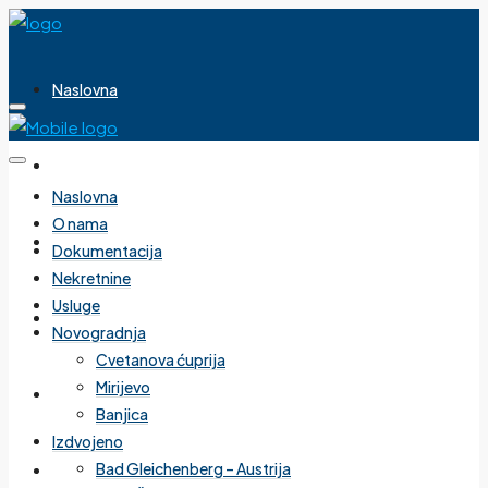
Naslovna
O nama
Naslovna
O nama
Dokumentacija
Dokumentacija
Nekretnine
Usluge
Nekretnine
Novogradnja
Cvetanova ćuprija
Mirijevo
Usluge
Banjica
Izdvojeno
Bad Gleichenberg – Austrija
Novogradnja