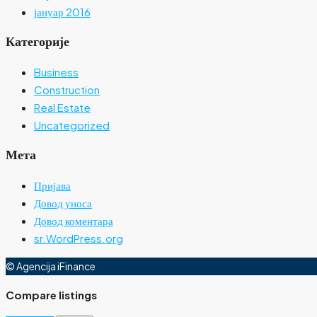
јануар 2016
Категорије
Business
Construction
Real Estate
Uncategorized
Мета
Пријава
Довод уноса
Довод коментара
sr.WordPress.org
© Agencija iFinance
Compare listings