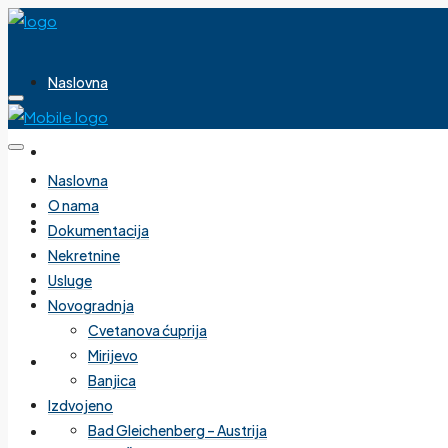
Naslovna
O nama
Naslovna
O nama
Dokumentacija
Dokumentacija
Nekretnine
Usluge
Nekretnine
Novogradnja
Cvetanova ćuprija
Mirijevo
Usluge
Banjica
Izdvojeno
Bad Gleichenberg – Austrija
Novogradnja