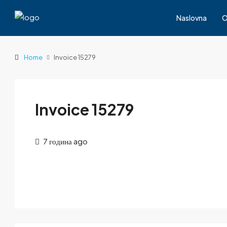
Naslovna
O
Home
Invoice 15279
Invoice 15279
7 година ago