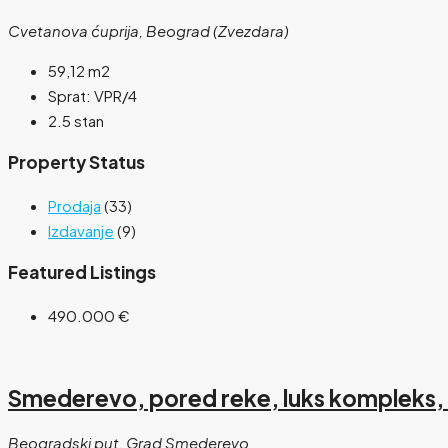
Cvetanova ćuprija, Beograd (Zvezdara)
59,12
m2
Sprat:
VPR/4
2.5 stan
Property Status
Prodaja
(33)
Izdavanje
(9)
Featured Listings
490.000 €
Smederevo, pored reke, luks kompleks, 
Beogradski put, Grad Smederevo