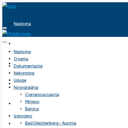
Naslovna
O nama
Naslovna
O nama
Dokumentacija
Dokumentacija
Nekretnine
Usluge
Nekretnine
Novogradnja
Cvetanova ćuprija
Mirijevo
Usluge
Banjica
Izdvojeno
Bad Gleichenberg – Austrija
Novogradnja