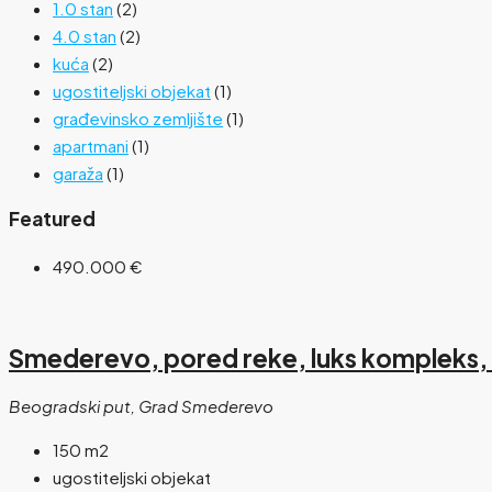
1.0 stan
(2)
4.0 stan
(2)
kuća
(2)
ugostiteljski objekat
(1)
građevinsko zemljište
(1)
apartmani
(1)
garaža
(1)
Featured
490.000 €
Smederevo, pored reke, luks kompleks, 
Beogradski put, Grad Smederevo
150
m2
ugostiteljski objekat