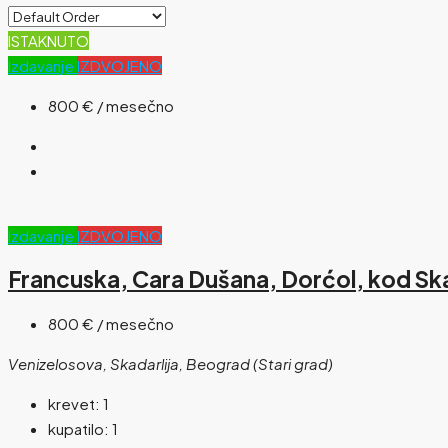
ISTAKNUTO
Izdavanje
IZDVOJENO
800 €
/ mesečno
Izdavanje
IZDVOJENO
Francuska, Cara Dušana, Dorćol, kod Skad
800 €
/ mesečno
Venizelosova, Skadarlija, Beograd (Stari grad)
krevet:
1
kupatilo:
1