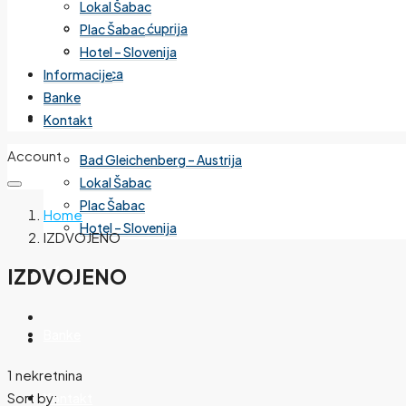
Lokal Šabac
Cvetanova ćuprija
Plac Šabac
Mirijevo
Hotel – Slovenija
Banjica
Informacije
Banke
Izdvojeno
Kontakt
Account
Bad Gleichenberg – Austrija
Lokal Šabac
Plac Šabac
Home
Hotel – Slovenija
IZDVOJENO
Informacije
IZDVOJENO
Banke
1 nekretnina
Sort by:
Kontakt