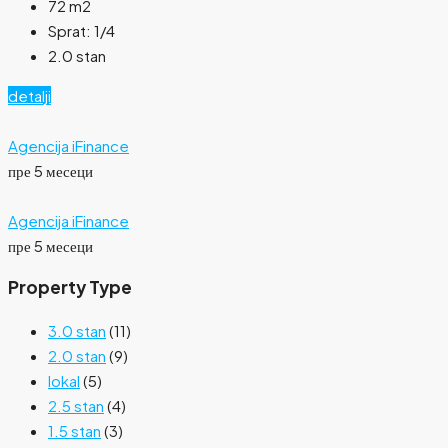
72
m2
Sprat:
1/4
2.0 stan
detalji
Agencija iFinance
пре 5 месеци
Agencija iFinance
пре 5 месеци
Property Type
3.0 stan
(11)
2.0 stan
(9)
lokal
(5)
2.5 stan
(4)
1.5 stan
(3)