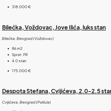
318.000 €
Bilećka, Voždovac, Jove Ilića, luks stan
Bilećka, Beograd (Voždovac)
86
m2
Sprat:
PR
4.0 stan
175.000 €
Despota Stefana, Cvijićeva, 2.0-2.5 s
Cvijićeva, Beograd (Palilula)