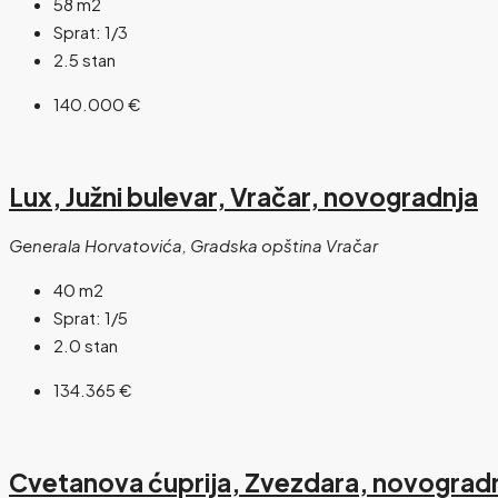
58
m2
Sprat:
1/3
2.5 stan
140.000 €
Lux, Južni bulevar, Vračar, novogradnja
Generala Horvatovića, Gradska opština Vračar
40
m2
Sprat:
1/5
2.0 stan
134.365 €
Cvetanova ćuprija, Zvezdara, novograd