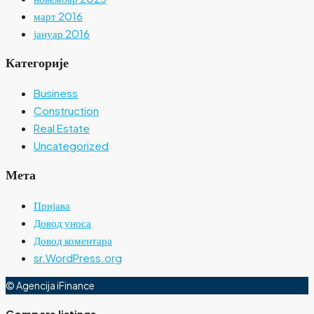
март 2016
јануар 2016
Категорије
Business
Construction
Real Estate
Uncategorized
Мета
Пријава
Довод уноса
Довод коментара
sr.WordPress.org
© Agencija iFinance
Compare listings