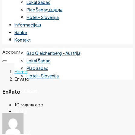
Lokal Šabac
Cvetanova ćuprija
Plac Šabac
Mirijevo
Hotel – Slovenija
Banjica
Informacije
Banke
Izdvojeno
Kontakt
Account
Bad Gleichenberg – Austrija
Lokal Šabac
Plac Šabac
Home
Hotel – Slovenija
Envato
Informacije
Envato
10 година ago
Banke
Kontakt