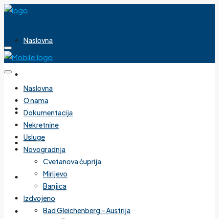
Naslovna
O nama
Naslovna
O nama
Dokumentacija
Dokumentacija
Nekretnine
Usluge
Nekretnine
Novogradnja
Cvetanova ćuprija
Mirijevo
Usluge
Banjica
Izdvojeno
Bad Gleichenberg – Austrija
Novogradnja