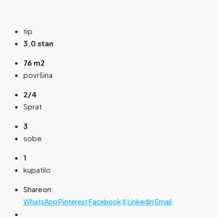
tip
3.0 stan
76 m2
površina
2/4
Sprat
3
sobe
1
kupatilo
Share on:
WhatsApp
Pinterest
Facebook
X
LinkedIn
Email