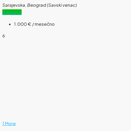
Sarajevska, Beograd (Savski venac)
Izdavanje
1.000 €
/ mesečno
6
1 More