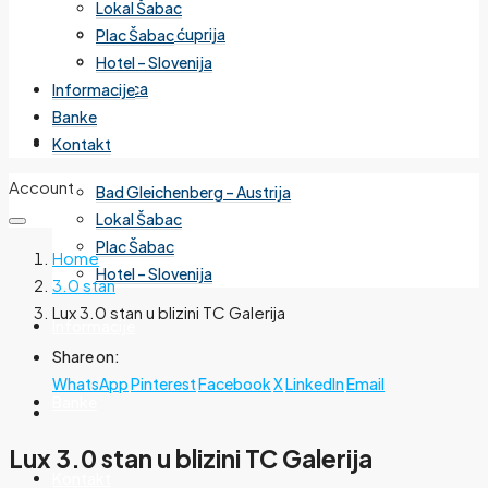
Lokal Šabac
Cvetanova ćuprija
Plac Šabac
Mirijevo
Hotel – Slovenija
Banjica
Informacije
Banke
Izdvojeno
Kontakt
Account
Bad Gleichenberg – Austrija
Lokal Šabac
Plac Šabac
Home
Hotel – Slovenija
3.0 stan
Lux 3.0 stan u blizini TC Galerija
Informacije
Share on:
WhatsApp
Pinterest
Facebook
X
LinkedIn
Email
Banke
Lux 3.0 stan u blizini TC Galerija
Kontakt