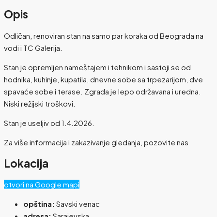
Opis
Odličan, renoviran stan na samo par koraka od Beograda na
vodi i TC Galerija.
Stan je opremljen nameštajem i tehnikom i sastoji se od
hodnika, kuhinje, kupatila, dnevne sobe sa trpezarijom, dve
spavaće sobe i terase. Zgrada je lepo održavana i uredna.
Niski režijski troškovi.
Stan je useljiv od 1.4.2026.
Za više informacija i zakazivanje gledanja, pozovite nas
Lokacija
otvori na Google mapi
opština:
Savski venac
adresa:
Sarajevska