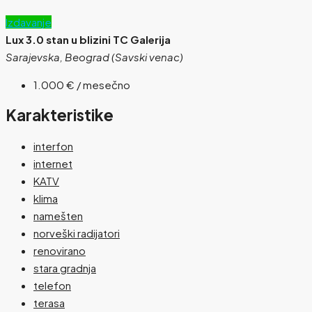
Izdavanje
Lux 3.0 stan u blizini TC Galerija
Sarajevska, Beograd (Savski venac)
1.000 €
/ mesečno
Karakteristike
interfon
internet
KATV
klima
namešten
norveški radijatori
renovirano
stara gradnja
telefon
terasa