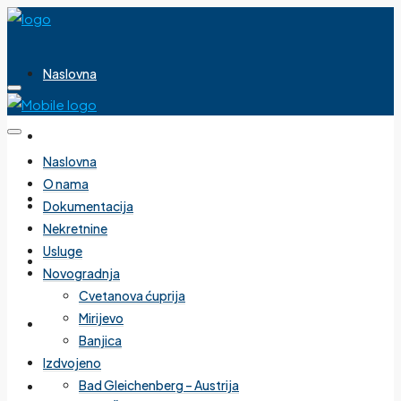
Naslovna
O nama
Naslovna
O nama
Dokumentacija
Dokumentacija
Nekretnine
Usluge
Nekretnine
Novogradnja
Cvetanova ćuprija
Mirijevo
Usluge
Banjica
Izdvojeno
Bad Gleichenberg – Austrija
Novogradnja