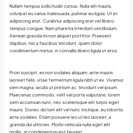
Nullam tempus sollicitudin cursus. Nulla elit mauris,
volutpat eu varius malesuada, pulvinar eu ligula. Ut et
adipiscing erat. Curabitur adipiscing erat vel libero
tempus congue. Nam pharetra interdum vestibulum.
Aenean gravida mi non aliquet porttitor. Praesent
dapibus, nisi a faucibus tincidunt, quam dolor
condimentum metus, in convallis libero ligula ut eros.
Proin suscipit, ex non sodales aliquam, ante mauris
laoreet felis, vitae fermentum ligula nibh ut ex. Vivamus
sem magna, iaculis ut pretium ac, tincidunt vel ipsum.
Maecenas commodo, velit vel porta vulputate, lorem
sem accumsan nunc, nec scelerisque elit turpis eget
mauris. Donec dictum elit vel nunc tristique, eu lobortis
ante sodales. Etiam posuere leo ut leo laoreet, a
gravida dui ultricies. Morbi vehicula nulla eget elit
mollis, at condimentum est feugiat.