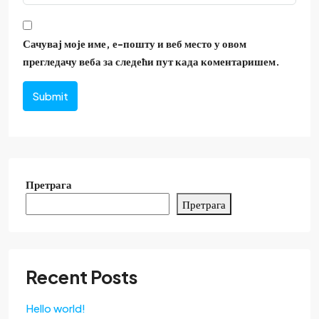
Сачувај моје име, е-пошту и веб место у овом
прегледачу веба за следећи пут када коментаришем.
Submit
Претрага
Претрага
Recent Posts
Hello world!