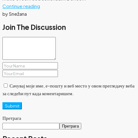
Continue reading
by Snežana
Join The Discussion
Сачувај моје име, е-пошту и веб место у овом прегледачу веба
за следећи пут када коментаришем.
Submit
Претрага
Претрага