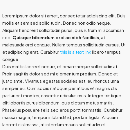
Lorem ipsum dolor sit amet, consectetur adipiscing elit. Duis
mollis et sem sed sollicitudin. Donec non odio neque.
Aliquam hendrerit sollicitudin purus, quis rutrum mi accumsan
nec.
Quisque bibendum orci ac nibh facilisis
, at
malesuada orci congue. Nullam tempus sollicitudin cursus. Ut
et adipiscing erat. Curabitur
this is a text link
libero tempus
congue.
Duis mattis laoreet neque, et ornare neque sollicitudin at.
Proin sagittis dolor sed mi elementum pretium. Donec et
justo ante. Vivamus egestas sodales est, eu rhoncus urna
semper eu. Cum sociis natoque penatibus et magnis dis
parturient montes, nascetur ridiculus mus. Integer tristique
elit lobortis purus bibendum, quis dictum metus mattis.
Phasellus posuere felis sed eros porttitor mattis. Curabitur
massa magna, tempor in blandit id, porta in ligula. Aliquam
laoreet nisl massa, at interdum mauris sollicitudin et.