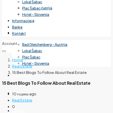
Lokal Šabac
Cvetanova ćuprija
Plac Šabac
Mirijevo
Hotel – Slovenija
Banjica
Informacije
Banke
Izdvojeno
Kontakt
Account
Bad Gleichenberg – Austrija
Lokal Šabac
Plac Šabac
Home
Hotel – Slovenija
Real Estate
15 Best Blogs To Follow About Real Estate
Informacije
15 Best Blogs To Follow About Real Estate
Banke
10 година ago
Real Estate
0
Kontakt