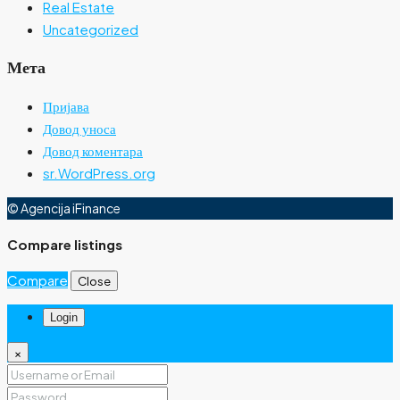
Real Estate
Uncategorized
Мета
Пријава
Довод уноса
Довод коментара
sr.WordPress.org
© Agencija iFinance
Compare listings
Compare
Close
Login
×