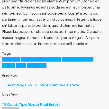
Proin sagittis dolor sed mi elementum pretium. Donec et
justo ante. Vivamus egestas sodales est, eu rhoncus urna
semper eu. Cum sociis natoque penatibus et magnis dis
parturient montes, nascetur ridiculus mus. Integer tristique
elit lobortis purus bibendum, quis dictum metus mattis.
Phasellus posuere felis sed eros porttitor mattis. Curabitur
massa magna, tempor in blandit id, porta in ligula. Aliquam
laoreet nisl massa, at interdum mauris sollicitudin et.
Tags
Apartment
Business Development
House for families
Houzez
Luxury
Real Estate
Prev Post
15 Best Blogs To Follow About Real Estate
Next Post
10 Quick Tips About Real Estate