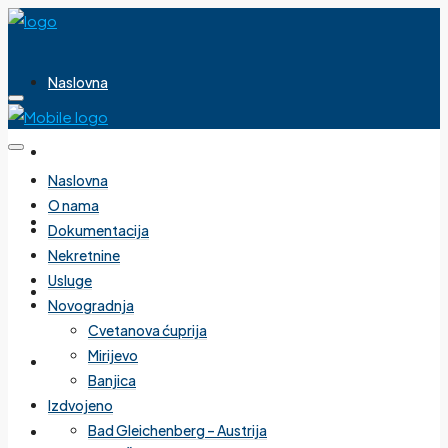
Naslovna
O nama
Naslovna
O nama
Dokumentacija
Dokumentacija
Nekretnine
Usluge
Nekretnine
Novogradnja
Cvetanova ćuprija
Mirijevo
Usluge
Banjica
Izdvojeno
Bad Gleichenberg – Austrija
Novogradnja