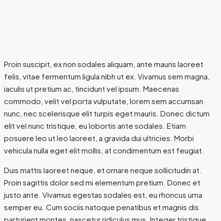
Proin suscipit, ex non sodales aliquam, ante mauris laoreet
felis, vitae fermentum ligula nibh ut ex. Vivamus sem magna,
iaculis ut pretium ac, tincidunt vel ipsum. Maecenas
commodo, velit vel porta vulputate, lorem sem accumsan
nunc, nec scelerisque elit turpis eget mauris. Donec dictum
elit vel nunc tristique, eu lobortis ante sodales. Etiam
posuere leo ut leo laoreet, a gravida dui ultricies. Morbi
vehicula nulla eget elit mollis, at condimentum est feugiat.
Duis mattis laoreet neque, et ornare neque sollicitudin at.
Proin sagittis dolor sed mi elementum pretium. Donec et
justo ante. Vivamus egestas sodales est, eu rhoncus urna
semper eu. Cum sociis natoque penatibus et magnis dis
parturient montes, nascetur ridiculus mus. Integer tristique