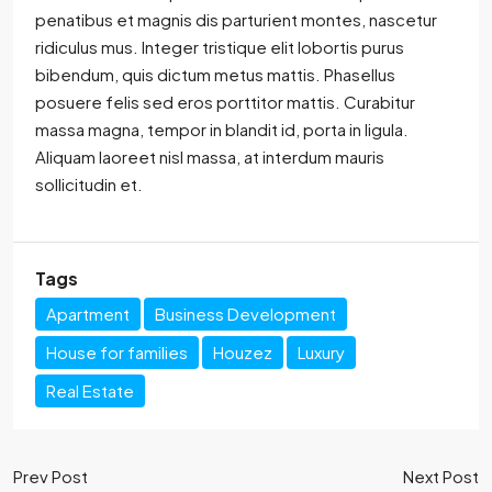
penatibus et magnis dis parturient montes, nascetur
ridiculus mus. Integer tristique elit lobortis purus
bibendum, quis dictum metus mattis. Phasellus
posuere felis sed eros porttitor mattis. Curabitur
massa magna, tempor in blandit id, porta in ligula.
Aliquam laoreet nisl massa, at interdum mauris
sollicitudin et.
Tags
Apartment
Business Development
House for families
Houzez
Luxury
Real Estate
Prev Post
Next Post