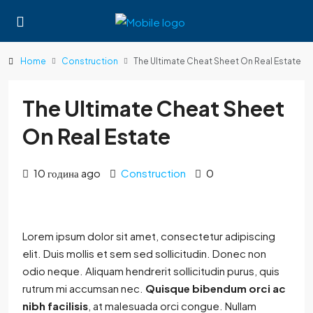
Home
Construction
The Ultimate Cheat Sheet On Real Estate
The Ultimate Cheat Sheet
On Real Estate
10 година ago
Construction
0
Lorem ipsum dolor sit amet, consectetur adipiscing
elit. Duis mollis et sem sed sollicitudin. Donec non
odio neque. Aliquam hendrerit sollicitudin purus, quis
rutrum mi accumsan nec.
Quisque bibendum orci ac
nibh facilisis
, at malesuada orci congue. Nullam