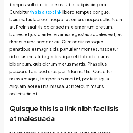
tempus sollicitudin cursus. Ut et adipiscing erat.
Curabitur
this is a text link
libero tempus congue.
Duis mattis laoreet neque, et ornare neque sollicitudin
at. Proin sagittis dolor sed mi elementum pretium.
Donec et justo ante. Vivamus egestas sodales est, eu
rhoncus urna semper eu. Cum sociis natoque
penatibus et magnis dis parturient montes, nascetur
ridiculus mus. Integer tristique elit lobortis purus
bibendum, quis dictum metus mattis. Phasellus
posuere felis sed eros porttitor mattis. Curabitur
massa magna, tempor in blandit id, porta in ligula.
Aliquam laoreet nisl massa, at interdum mauris
sollicitudin et.
Quisque this is a link nibh facilisis
at malesuada
Nullam tempus sollicitudin cursus. Nulla elit mauris,