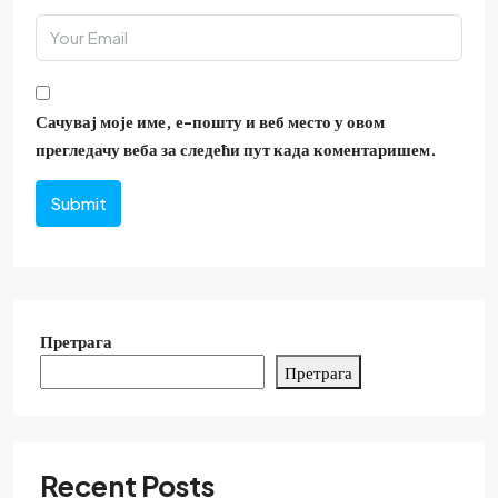
Сачувај моје име, е-пошту и веб место у овом
прегледачу веба за следећи пут када коментаришем.
Submit
Претрага
Претрага
Recent Posts